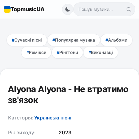
TopmusicUA
Сучасні пісні
Популярна музика
Альбоми
Ремікси
Рінгтони
Виконавці
Alyona Alyona - Не втратимо
зв'язок
Категорія:
Українські пісні
Рік виходу:
2023