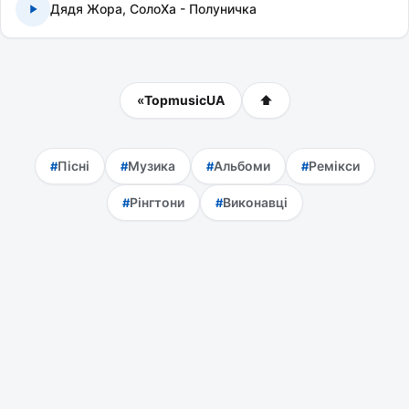
Дядя Жора, СолоХа - Полуничка
«
TopmusicUA
⬆
Пісні
Музика
Альбоми
Ремікси
Рінгтони
Виконавці