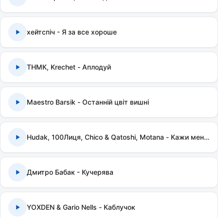
хейтспіч - Я за все хороше
ТНМК, Krechet - Аплодуй
Maestro Barsik - Останній цвіт вишні
Hudak, 100Лиця, Chico & Qatoshi, Motana - Кажи мені правду
Дмитро Бабак - Кучерява
YOXDEN & Gario Nells - Каблучок