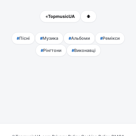
«
TopmusicUA
⬆
Пісні
Музика
Альбоми
Ремікси
Рінгтони
Виконавці