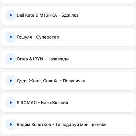
Deli Kate & M1SHKA - Бджілка
Гошуля - Суперстар
Ortea & IRYN - Назавжди
Дядя Жора, СолоХа - Полуничка
SIROMAG - БожеВільний
Вадим Кочетков - Ти подаруй мені це небо