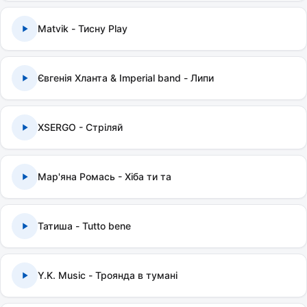
Matvik - Тисну Play
Євгенія Хланта & Imperial band - Липи
XSERGO - Стріляй
Мар'яна Ромась - Хіба ти та
Татиша - Tutto bene
Y.K. Music - Троянда в тумані