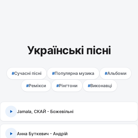
Українські пісні
Сучасні пісні
Популярна музика
Альбоми
Ремікси
Рінгтони
Виконавці
Jamala, СКАЙ - Божевільні
Анна Буткевич - Андрій