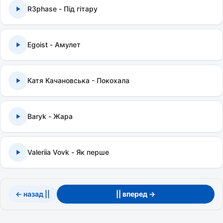
R3phase - Під гітару
Egoist - Амулет
Катя Качановська - Покохала
Baryk - Жара
Valeriia Vovk - Як перше
← назад ||
|| вперед →