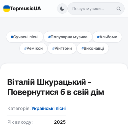
TopmusicUA
Сучасні пісні
Популярна музика
Альбоми
Ремікси
Рінгтони
Виконавці
Віталій Шкурацький -
Повернутися б в свій дім
Категорія:
Українські пісні
Рік виходу:
2025