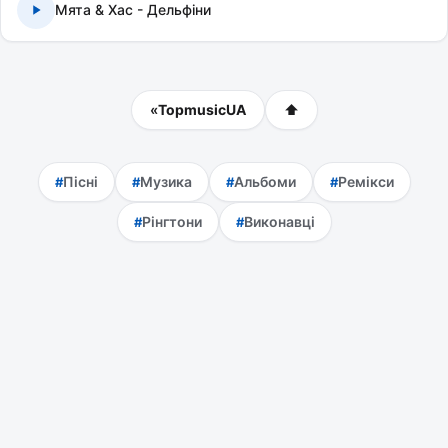
Мята & Хас - Дельфіни
«
TopmusicUA
⬆
Пісні
Музика
Альбоми
Ремікси
Рінгтони
Виконавці