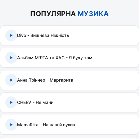
ПОПУЛЯРНА
МУЗИКА
Divo - Вишнева Ніжність
Альбом МʼЯТА та ХАС - Я буду там
Анна Трінчер - Маргарита
CHEEV - Не мани
MamaRika - На нашій вулиці