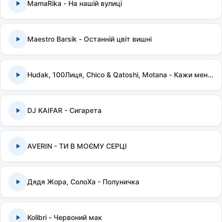
MamaRika - На нашій вулиці
Maestro Barsik - Останній цвіт вишні
Hudak, 100Лиця, Chico & Qatoshi, Motana - Кажи мені правду
DJ KAIFAR - Сигарета
AVERIN - ТИ В МОЄМУ СЕРЦІ
Дядя Жора, СолоХа - Полуничка
Kolibri - Червоний мак