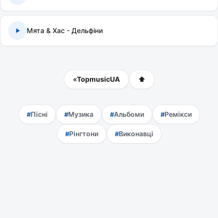
Мята & Хас - Дельфіни
«
TopmusicUA
⬆
Пісні
Музика
Альбоми
Ремікси
Рінгтони
Виконавці