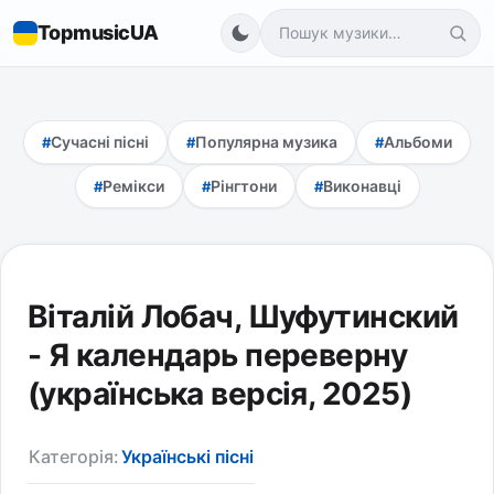
TopmusicUA
Сучасні пісні
Популярна музика
Альбоми
Ремікси
Рінгтони
Виконавці
Віталій Лобач, Шуфутинский
- Я календарь переверну
(українська версія, 2025)
Категорія:
Українські пісні