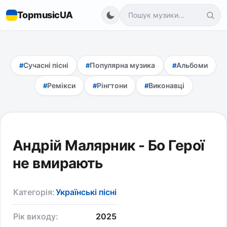
TopmusicUA
Сучасні пісні
Популярна музика
Альбоми
Ремікси
Рінгтони
Виконавці
Андрій Малярник - Бо Герої
не вмирають
Категорія:
Українські пісні
Рік виходу:
2025