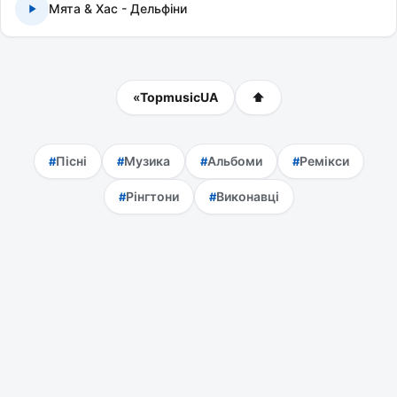
Мята & Хас - Дельфіни
«
TopmusicUA
⬆
Пісні
Музика
Альбоми
Ремікси
Рінгтони
Виконавці