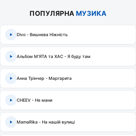
ПОПУЛЯРНА
МУЗИКА
Divo - Вишнева Ніжність
Альбом МʼЯТА та ХАС - Я буду там
Анна Трінчер - Маргарита
CHEEV - Не мани
MamaRika - На нашій вулиці