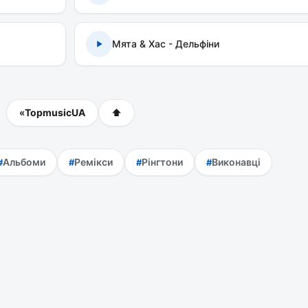
Мята & Хас - Дельфіни
«
TopmusicUA
⬆
Альбоми
Ремікси
Рінгтони
Виконавці