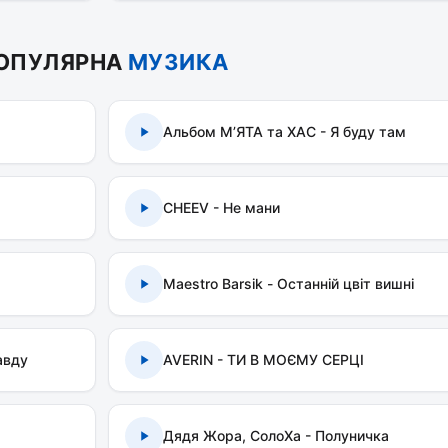
ОПУЛЯРНА
МУЗИКА
Альбом МʼЯТА та ХАС - Я буду там
CHEEV - Не мани
Maestro Barsik - Останній цвіт вишні
авду
AVERIN - ТИ В МОЄМУ СЕРЦІ
Дядя Жора, СолоХа - Полуничка