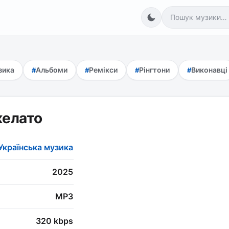
зика
Альбоми
Ремікси
Рінгтони
Виконавці
желато
Українська музика
2025
MP3
320 kbps