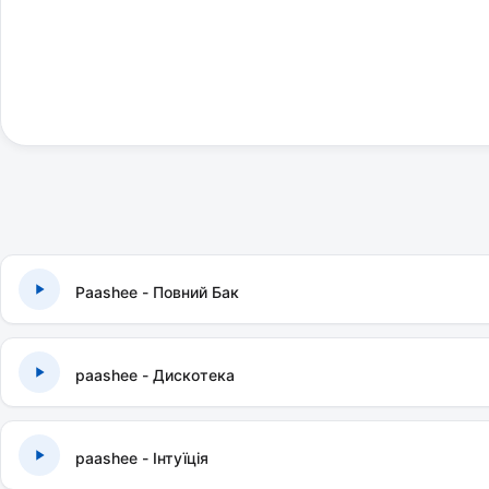
Paashee - Повний Бак
paashee - Дискотека
paashee - Інтуїція