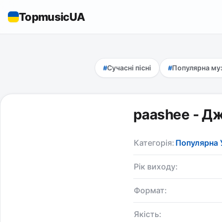
TopmusicUA
Сучасні пісні
Популярна му
paashee - Д
Категорія:
Популярна 
Рік виходу:
Формат:
Якість: