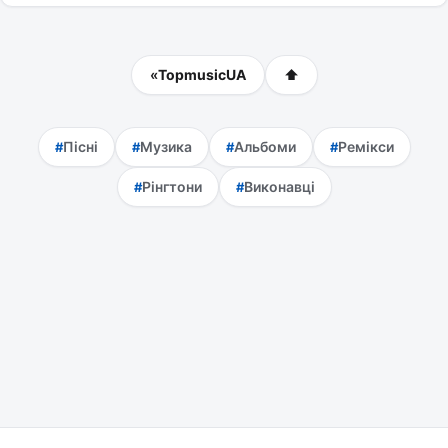
«
TopmusicUA
⬆
Пісні
Музика
Альбоми
Ремікси
Рінгтони
Виконавці