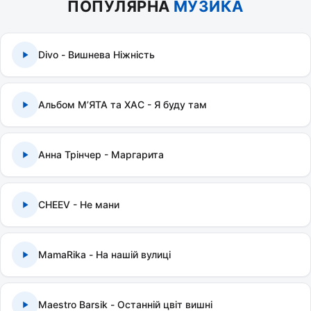
ПОПУЛЯРНА
МУЗИКА
Divo - Вишнева Ніжність
Альбом МʼЯТА та ХАС - Я буду там
Анна Трінчер - Маргарита
CHEEV - Не мани
MamaRika - На нашій вулиці
Maestro Barsik - Останній цвіт вишні