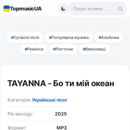
TopmusicUA
Сучасні пісні
Популярна музика
Альбоми
Ремікси
Рінгтони
Виконавці
TAYANNA - Бо ти мій океан
Категорія:
Українські пісні
Рік виходу:
2025
Формат:
MP3