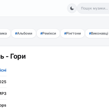
зика
Альбоми
Ремікси
Рінгтони
Виконавці
ь - Гори
існі
025
MP3
bps