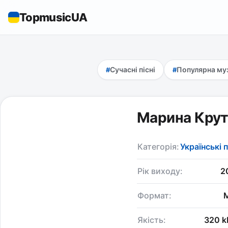
TopmusicUA
Сучасні пісні
Популярна му
Марина Крут
Категорія:
Українські п
Рік виходу:
2
Формат:
Якість:
320 k