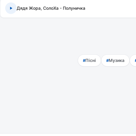
Дядя Жора, СолоХа - Полуничка
Пісні
Музика