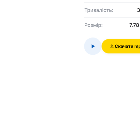
Тривалість:
3
Розмір:
7.7
Скачати m