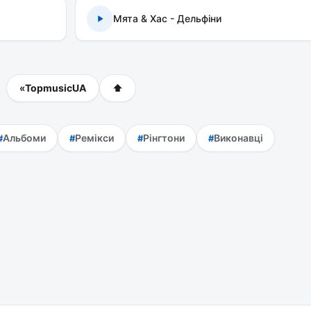
Мята & Хас - Дельфіни
«
TopmusicUA
⬆
Альбоми
Ремікси
Рінгтони
Виконавці