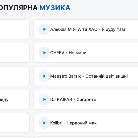
ОПУЛЯРНА
МУЗИКА
Альбом МʼЯТА та ХАС - Я буду там
CHEEV - Не мани
Maestro Barsik - Останній цвіт вишні
авду
DJ KAIFAR - Сигарета
Kolibri - Червоний мак