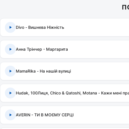
П
Divo - Вишнева Ніжність
Анна Трінчер - Маргарита
MamaRika - На нашій вулиці
Hudak, 100Лиця, Chico & Qatoshi, Motana - Кажи мені пр
AVERIN - ТИ В МОЄМУ СЕРЦІ