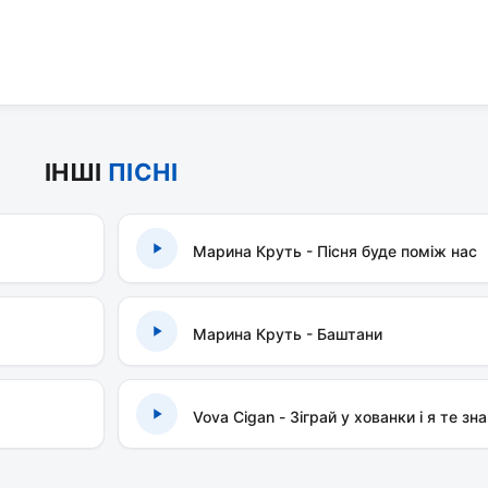
ІНШІ
ПІСНІ
Марина Круть - Пісня буде поміж нас
Марина Круть - Баштани
Vova Cigan - Зіграй у хованки і я те зн