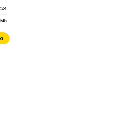
:24
8 Mb
p3