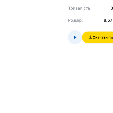
Тривалість:
3
Розмір:
8.57
Скачати m