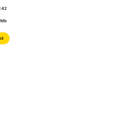
:42
 Mb
p3