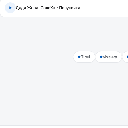
Дядя Жора, СолоХа - Полуничка
Пісні
Музика