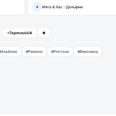
Мята & Хас - Дельфіни
«
TopmusicUA
⬆
Альбоми
Ремікси
Рінгтони
Виконавці