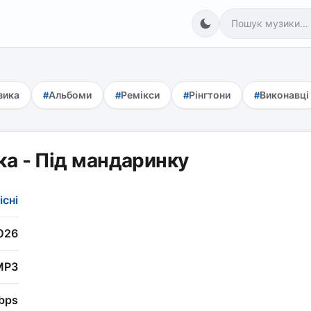
зика
Альбоми
Ремікси
Рінгтони
Виконавці
ка - Під мандаринку
існі
026
MP3
bps