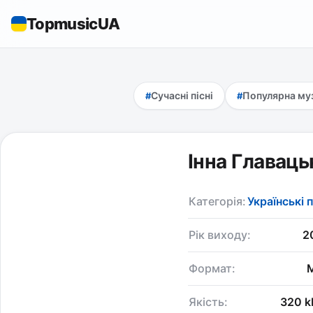
TopmusicUA
Сучасні пісні
Популярна му
Інна Главаць
Категорія:
Українські п
Рік виходу:
2
Формат:
Якість:
320 k