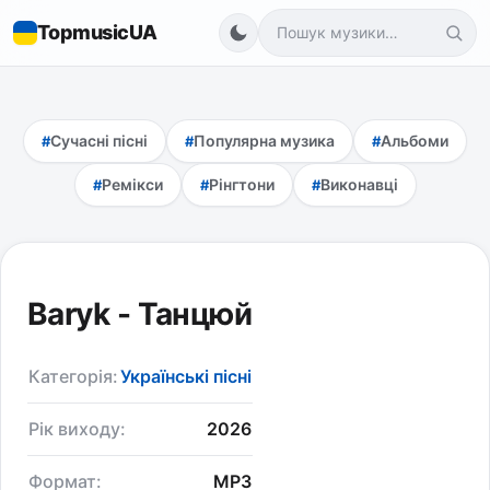
TopmusicUA
Сучасні пісні
Популярна музика
Альбоми
Ремікси
Рінгтони
Виконавці
Baryk - Танцюй
Категорія:
Українські пісні
Рік виходу:
2026
Формат:
MP3