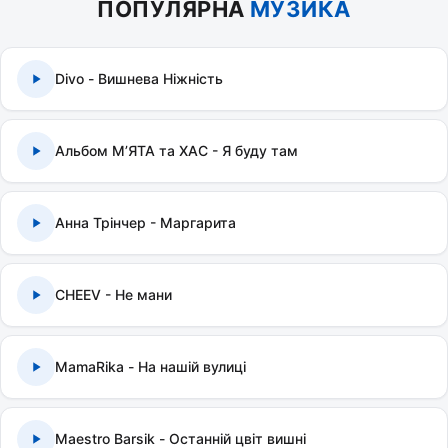
ПОПУЛЯРНА
МУЗИКА
Divo - Вишнева Ніжність
Альбом МʼЯТА та ХАС - Я буду там
Анна Трінчер - Маргарита
CHEEV - Не мани
MamaRika - На нашій вулиці
Maestro Barsik - Останній цвіт вишні