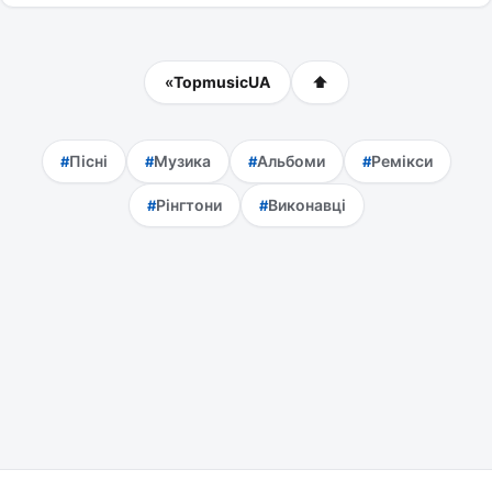
«
TopmusicUA
⬆
Пісні
Музика
Альбоми
Ремікси
Рінгтони
Виконавці