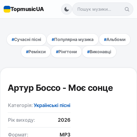
TopmusicUA
Сучасні пісні
Популярна музика
Альбоми
Ремікси
Рінгтони
Виконавці
Артур Боссо - Моє сонце
Категорія:
Українські пісні
Рік виходу:
2026
Формат:
MP3