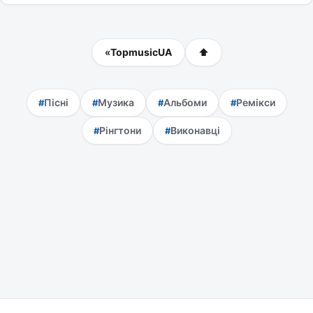
«
TopmusicUA
⬆
Пісні
Музика
Альбоми
Ремікси
Рінгтони
Виконавці