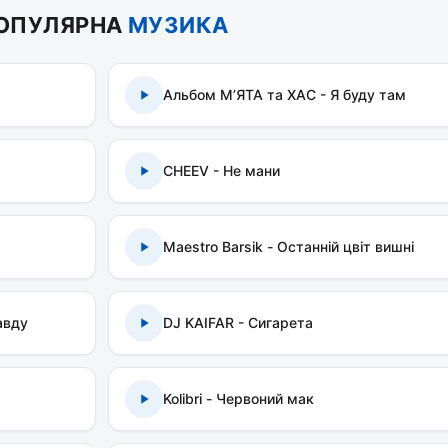
ОПУЛЯРНА
МУЗИКА
Альбом МʼЯТА та ХАС - Я буду там
CHEEV - Не мани
Maestro Barsik - Останній цвіт вишні
авду
DJ KAIFAR - Сигарета
Kolibri - Червоний мак