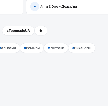
Мята & Хас - Дельфіни
«
TopmusicUA
⬆
Альбоми
Ремікси
Рінгтони
Виконавці