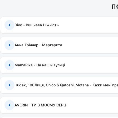
П
Divo - Вишнева Ніжність
Анна Трінчер - Маргарита
MamaRika - На нашій вулиці
Hudak, 100Лиця, Chico & Qatoshi, Motana - Кажи мені пр
AVERIN - ТИ В МОЄМУ СЕРЦІ