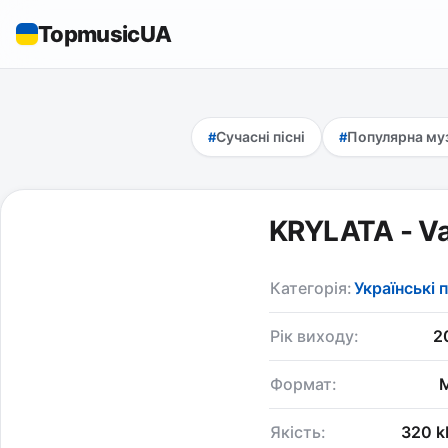
TopmusicUA
Сучасні пісні
Популярна му
KRYLATA - Van
Категорія:
Українські п
Рік виходу:
2
Формат:
Якість:
320 k