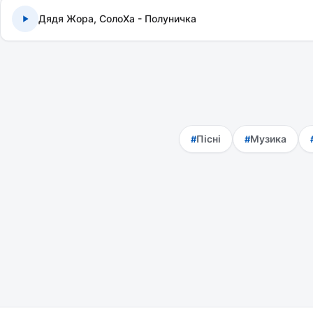
Дядя Жора, СолоХа - Полуничка
Пісні
Музика