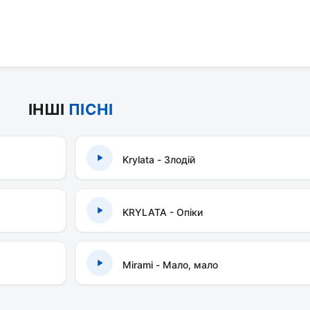
ІНШІ
ПІСНІ
Krylata - Злодій
KRYLATA - Опіки
Mirami - Мало, мало