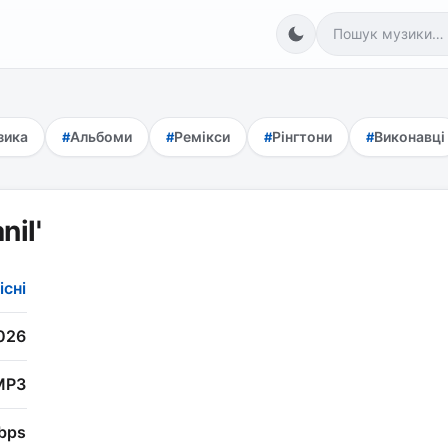
зика
Альбоми
Ремікси
Рінгтони
Виконавці
il'
існі
026
MP3
bps