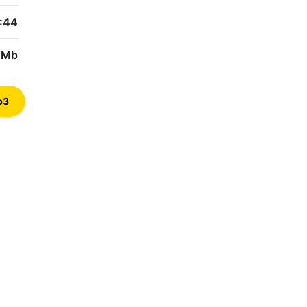
:44
 Mb
p3