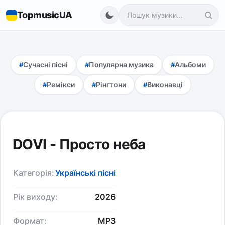
TopmusicUA
Сучасні пісні
Популярна музика
Альбоми
Ремікси
Рінгтони
Виконавці
DOVI - Просто неба
Категорія:
Українські пісні
Рік виходу:
2026
Формат:
MP3