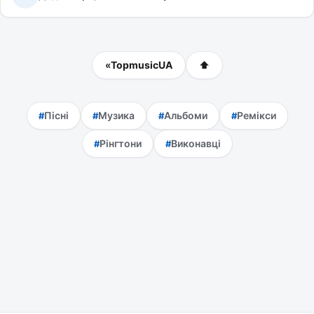
«
TopmusicUA
⬆
Пісні
Музика
Альбоми
Ремікси
Рінгтони
Виконавці