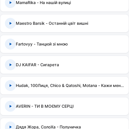
MamaRika - На нашій вулиці
Maestro Barsik - Останній цвіт вишні
Fartovyy - Танцюй зі мною
DJ KAIFAR - Сигарета
Hudak, 100Лиця, Chico & Qatoshi, Motana - Кажи мені правду
AVERIN - ТИ В МОЄМУ СЕРЦІ
Дядя Жора, СолоХа - Полуничка