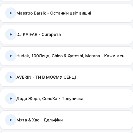
Maestro Barsik - Останній цвіт вишні
DJ KAIFAR - Сигарета
Hudak, 100Лиця, Chico & Qatoshi, Motana - Кажи мені правду
AVERIN - ТИ В МОЄМУ СЕРЦІ
Дядя Жора, СолоХа - Полуничка
Мята & Хас - Дельфіни