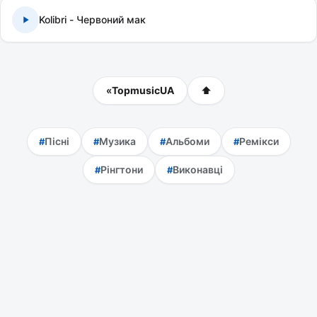
Kolibri - Червоний мак
«
TopmusicUA
⬆
Пісні
Музика
Альбоми
Ремікси
Рінгтони
Виконавці