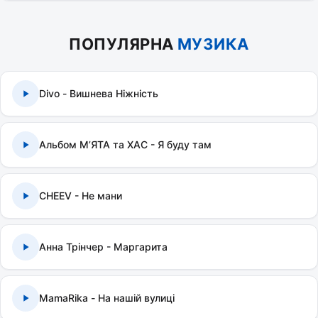
ПОПУЛЯРНА
МУЗИКА
Divo - Вишнева Ніжність
Альбом МʼЯТА та ХАС - Я буду там
CHEEV - Не мани
Анна Трінчер - Маргарита
MamaRika - На нашій вулиці