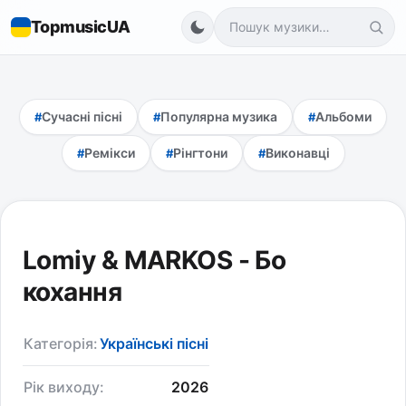
TopmusicUA
Сучасні пісні
Популярна музика
Альбоми
Ремікси
Рінгтони
Виконавці
Lomiy & MARKOS - Бо
кохання
Категорія:
Українські пісні
Рік виходу:
2026