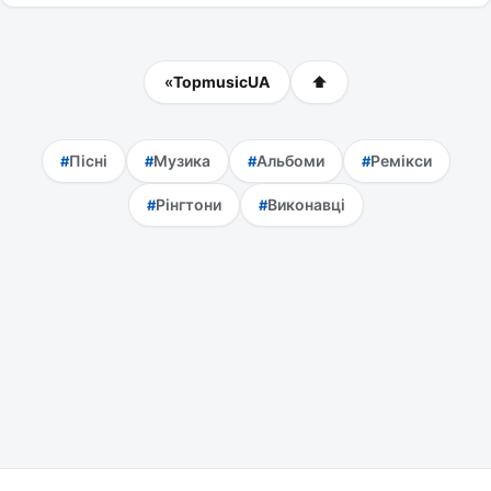
«
TopmusicUA
⬆
Пісні
Музика
Альбоми
Ремікси
Рінгтони
Виконавці