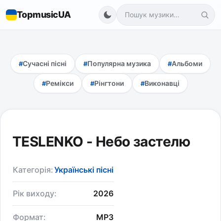
TopmusicUA
Сучасні пісні
Популярна музика
Альбоми
Ремікси
Рінгтони
Виконавці
TESLENKO - Небо застелю
Категорія:
Українські пісні
Рік виходу:
2026
Формат:
MP3