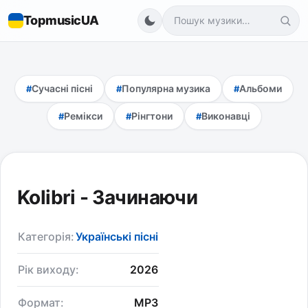
TopmusicUA
Сучасні пісні
Популярна музика
Альбоми
Ремікси
Рінгтони
Виконавці
Kolibri - Зачинаючи
Категорія:
Українські пісні
Рік виходу:
2026
Формат:
MP3