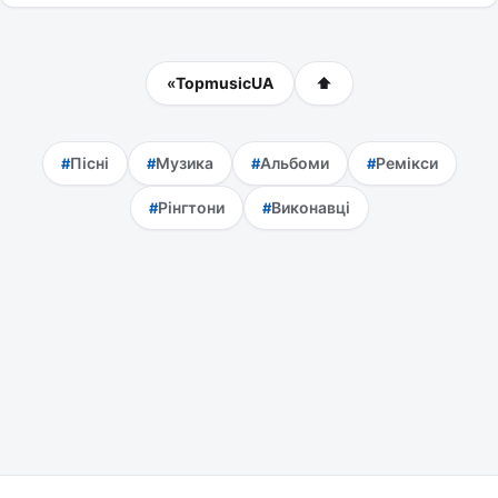
«
TopmusicUA
⬆
Пісні
Музика
Альбоми
Ремікси
Рінгтони
Виконавці