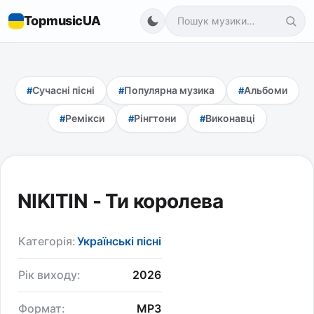
TopmusicUA
Сучасні пісні
Популярна музика
Альбоми
Ремікси
Рінгтони
Виконавці
NIKITIN - Ти королева
Категорія:
Українські пісні
Рік виходу:
2026
Формат:
MP3