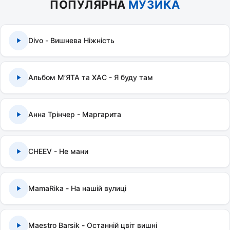
ПОПУЛЯРНА
МУЗИКА
Divo - Вишнева Ніжність
Альбом МʼЯТА та ХАС - Я буду там
Анна Трінчер - Маргарита
CHEEV - Не мани
MamaRika - На нашій вулиці
Maestro Barsik - Останній цвіт вишні