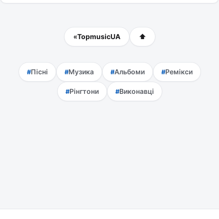
«
TopmusicUA
⬆
Пісні
Музика
Альбоми
Ремікси
Рінгтони
Виконавці