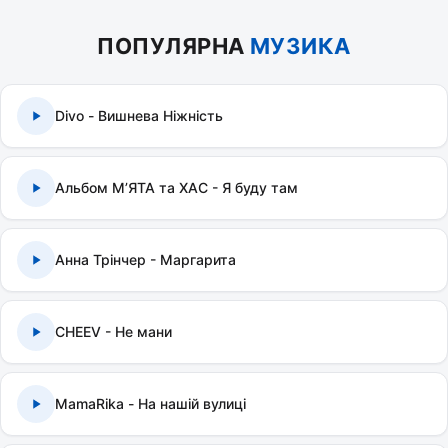
ПОПУЛЯРНА
МУЗИКА
Divo - Вишнева Ніжність
Альбом МʼЯТА та ХАС - Я буду там
Анна Трінчер - Маргарита
CHEEV - Не мани
MamaRika - На нашій вулиці