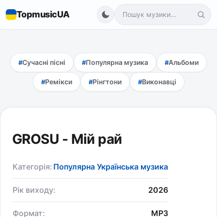
TopmusicUA
Сучасні пісні
Популярна музика
Альбоми
Ремікси
Рінгтони
Виконавці
GROSU - Мій рай
Категорія:
Популярна Українська музика
Рік виходу:
2026
Формат:
MP3