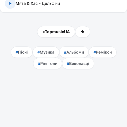
Мята & Хас - Дельфіни
«
TopmusicUA
⬆
Пісні
Музика
Альбоми
Ремікси
Рінгтони
Виконавці