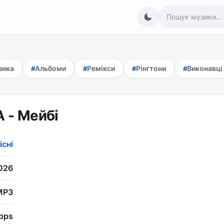
зика
Альбоми
Ремікси
Рінгтони
Виконавці
 - Мейбі
існі
026
MP3
bps