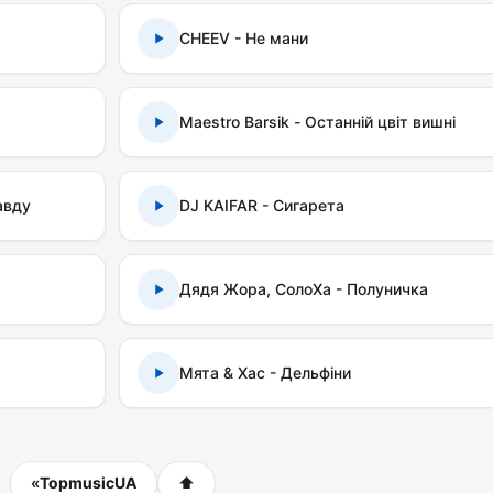
CHEEV - Не мани
Maestro Barsik - Останній цвіт вишні
авду
DJ KAIFAR - Сигарета
Дядя Жора, СолоХа - Полуничка
Мята & Хас - Дельфіни
«
TopmusicUA
⬆