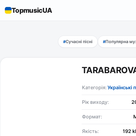
TopmusicUA
Сучасні пісні
Популярна му
TARABAROVA
Категорія:
Українські п
Рік виходу:
2
Формат:
Якість:
192 k