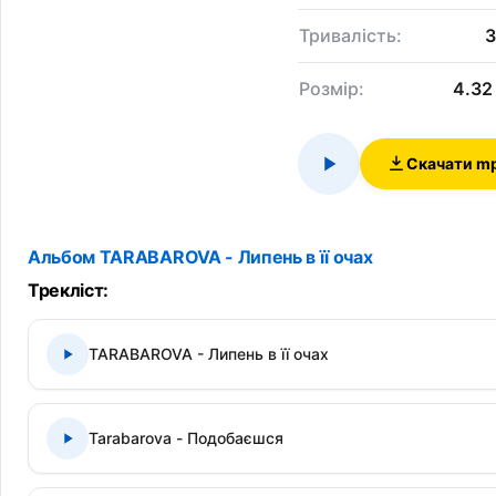
Тривалість:
3
Розмір:
4.32
Скачати m
Альбом TARABAROVA - Липень в її очах
Трекліст:
TARABAROVA - Липень в її очах
Tarabarova - Подобаєшся