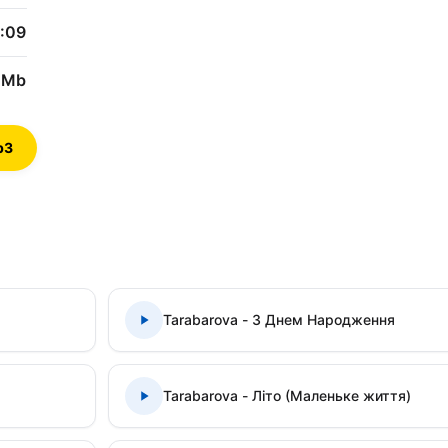
:09
 Mb
p3
Tarabarova - З Днем Народження
Tarabarova - Літо (Маленьке життя)