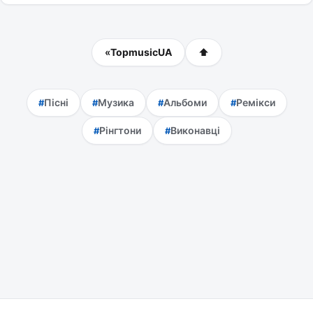
«
TopmusicUA
⬆
Пісні
Музика
Альбоми
Ремікси
Рінгтони
Виконавці