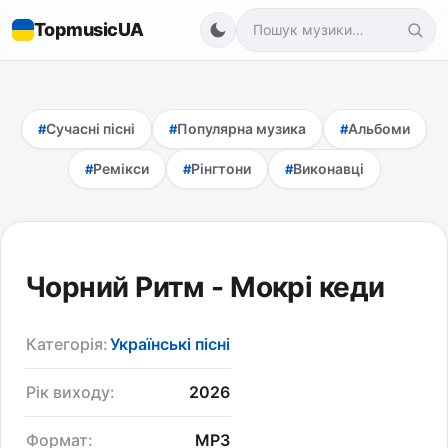
TopmusicUA
Сучасні пісні
Популярна музика
Альбоми
Ремікси
Рінгтони
Виконавці
Чорний Ритм - Мокрі кеди
Категорія:
Українські пісні
Рік виходу:
2026
Формат:
MP3