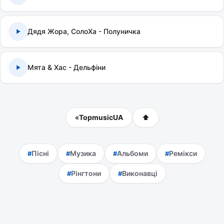
Дядя Жора, СолоХа - Полуничка
Мята & Хас - Дельфіни
«
TopmusicUA
⬆
Пісні
Музика
Альбоми
Ремікси
Рінгтони
Виконавці