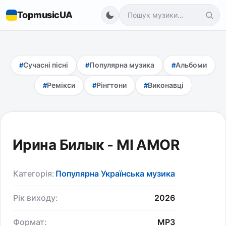
TopmusicUA
Сучасні пісні
Популярна музика
Альбоми
Ремікси
Рінгтони
Виконавці
Ирина Билык - MI AMOR
Категорія:
Популярна Українська музика
Рік виходу:
2026
Формат:
MP3