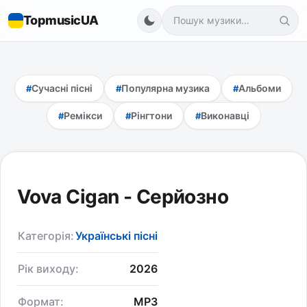
TopmusicUA
Сучасні пісні
Популярна музика
Альбоми
Ремікси
Рінгтони
Виконавці
Vova Cigan - Серйозно
Категорія:
Українські пісні
Рік виходу:
2026
Формат:
MP3