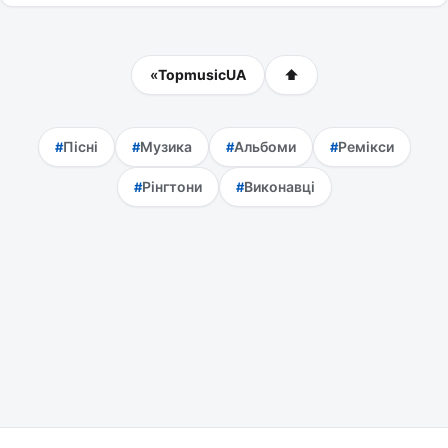
«
TopmusicUA
⬆
Пісні
Музика
Альбоми
Ремікси
Рінгтони
Виконавці