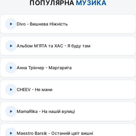
ПОПУЛЯРНА
МУЗИКА
Divo - Вишнева Ніжність
Альбом МʼЯТА та ХАС - Я буду там
Анна Трінчер - Маргарита
CHEEV - Не мани
MamaRika - На нашій вулиці
Maestro Barsik - Останній цвіт вишні