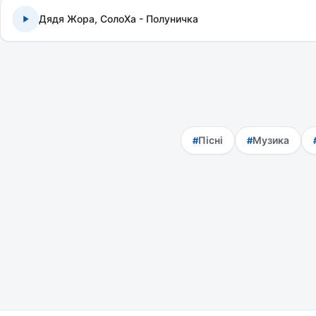
Дядя Жора, СолоХа - Полуничка
Пісні
Музика