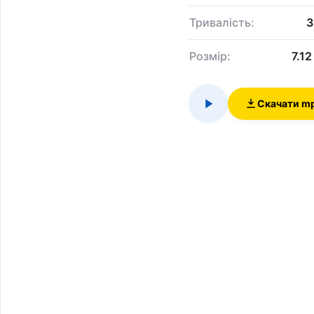
Тривалість:
3
Розмір:
7.1
Скачати m