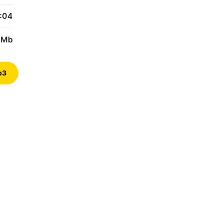
:04
2 Mb
p3