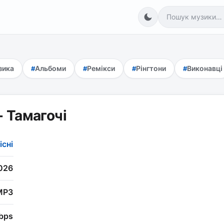
зика
Альбоми
Ремікси
Рінгтони
Виконавці
 Тамагочі
існі
026
MP3
bps