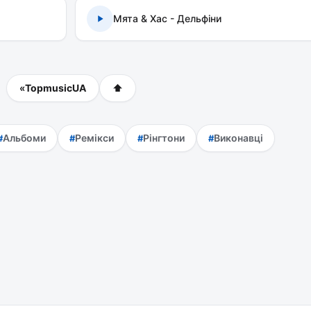
Мята & Хас - Дельфіни
«
TopmusicUA
⬆
Альбоми
Ремікси
Рінгтони
Виконавці