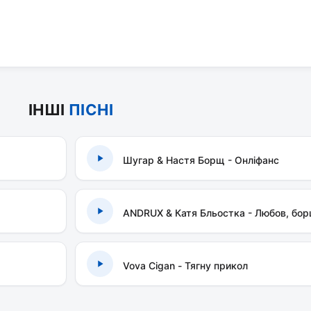
ІНШІ
ПІСНІ
Шугар & Настя Борщ - Онліфанс
ANDRUX & Катя Бльостка - Любов, бор
Vova Cigan - Тягну прикол