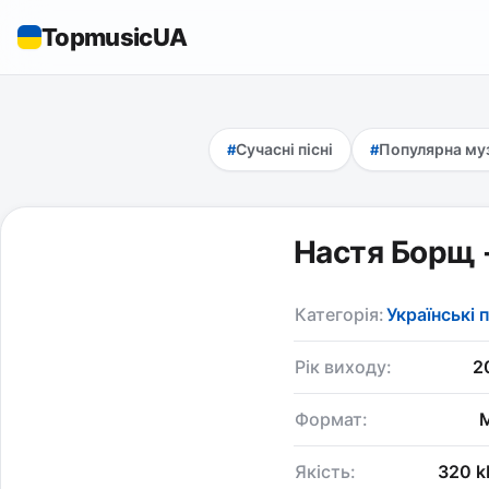
TopmusicUA
Сучасні пісні
Популярна му
Настя Борщ -
Категорія:
Українські п
Рік виходу:
2
Формат:
Якість:
320 k