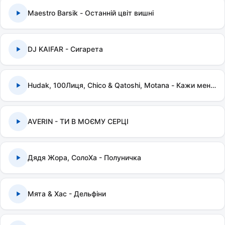
Maestro Barsik - Останній цвіт вишні
DJ KAIFAR - Сигарета
Hudak, 100Лиця, Chico & Qatoshi, Motana - Кажи мені правду
AVERIN - ТИ В МОЄМУ СЕРЦІ
Дядя Жора, СолоХа - Полуничка
Мята & Хас - Дельфіни