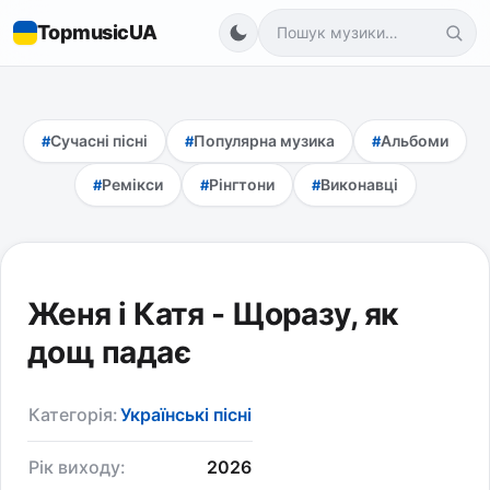
TopmusicUA
Сучасні пісні
Популярна музика
Альбоми
Ремікси
Рінгтони
Виконавці
Женя і Катя - Щоразу, як
дощ падає
Категорія:
Українські пісні
Рік виходу:
2026