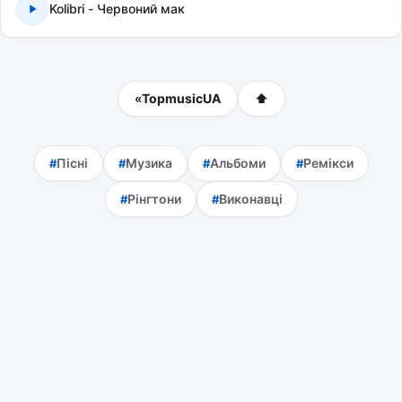
Kolibri - Червоний мак
«
TopmusicUA
⬆
Пісні
Музика
Альбоми
Ремікси
Рінгтони
Виконавці