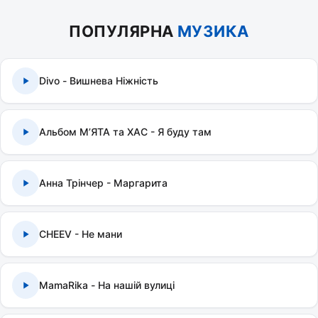
ПОПУЛЯРНА
МУЗИКА
Divo - Вишнева Ніжність
Альбом МʼЯТА та ХАС - Я буду там
Анна Трінчер - Маргарита
CHEEV - Не мани
MamaRika - На нашій вулиці