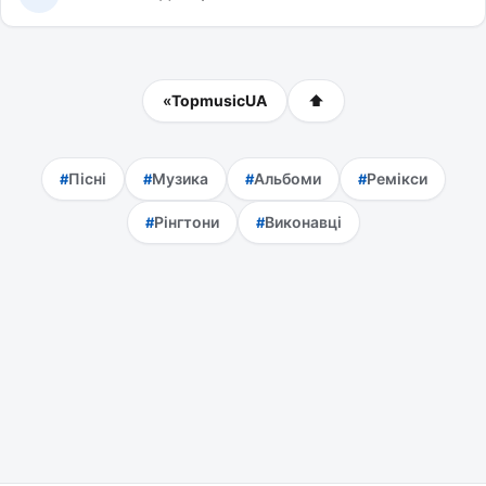
«
TopmusicUA
⬆
Пісні
Музика
Альбоми
Ремікси
Рінгтони
Виконавці