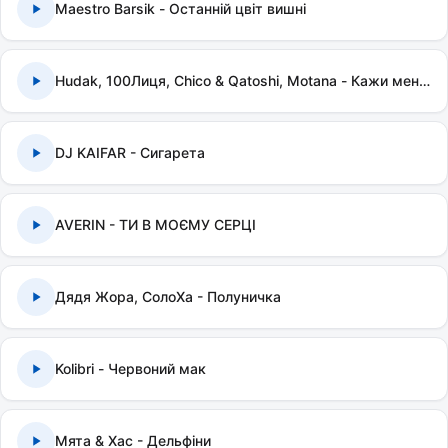
Maestro Barsik - Останній цвіт вишні
Hudak, 100Лиця, Chico & Qatoshi, Motana - Кажи мені правду
DJ KAIFAR - Сигарета
AVERIN - ТИ В МОЄМУ СЕРЦІ
Дядя Жора, СолоХа - Полуничка
Kolibri - Червоний мак
Мята & Хас - Дельфіни