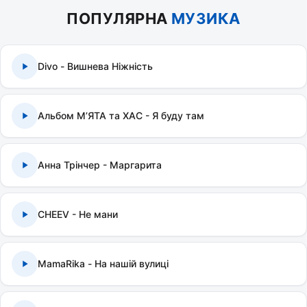
ПОПУЛЯРНА
МУЗИКА
Divo - Вишнева Ніжність
Альбом МʼЯТА та ХАС - Я буду там
Анна Трінчер - Маргарита
CHEEV - Не мани
MamaRika - На нашій вулиці