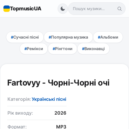
TopmusicUA
Сучасні пісні
Популярна музика
Альбоми
Ремікси
Рінгтони
Виконавці
Fartovyy - Чорні-Чорні очі
Категорія:
Українські пісні
Рік виходу:
2026
Формат:
MP3