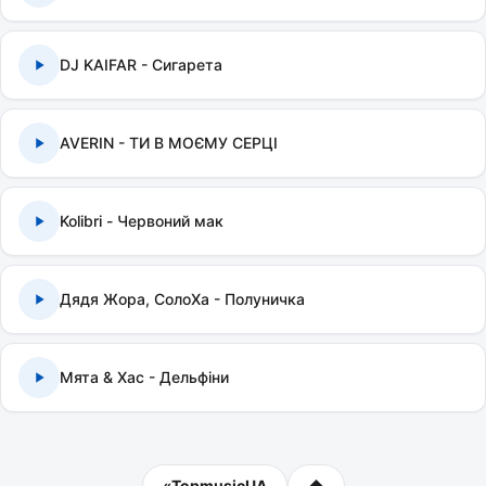
DJ KAIFAR - Сигарета
AVERIN - ТИ В МОЄМУ СЕРЦІ
Kolibri - Червоний мак
Дядя Жора, СолоХа - Полуничка
Мята & Хас - Дельфіни
«
TopmusicUA
⬆