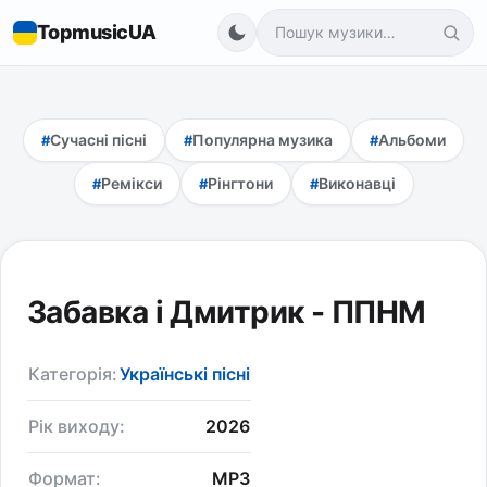
TopmusicUA
Сучасні пісні
Популярна музика
Альбоми
Ремікси
Рінгтони
Виконавці
Забавка і Дмитрик - ППНМ
Категорія:
Українські пісні
Рік виходу:
2026
Формат:
MP3