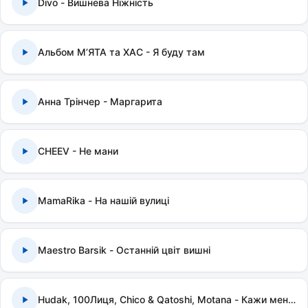
Divo - Вишнева Ніжність
Альбом МʼЯТА та ХАС - Я буду там
Анна Трінчер - Маргарита
CHEEV - Не мани
MamaRika - На нашій вулиці
Maestro Barsik - Останній цвіт вишні
Hudak, 100Лиця, Chico & Qatoshi, Motana - Кажи мені правду