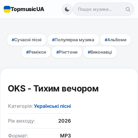
TopmusicUA
Сучасні пісні
Популярна музика
Альбоми
Ремікси
Рінгтони
Виконавці
OKS - Тихим вечором
Категорія:
Українські пісні
Рік виходу:
2026
Формат:
MP3