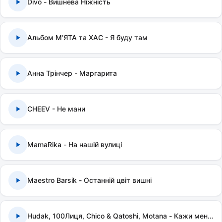
Divo - Вишнева Ніжність
Альбом МʼЯТА та ХАС - Я буду там
Анна Трінчер - Маргарита
CHEEV - Не мани
MamaRika - На нашій вулиці
Maestro Barsik - Останній цвіт вишні
Hudak, 100Лиця, Chico & Qatoshi, Motana - Кажи мені правду