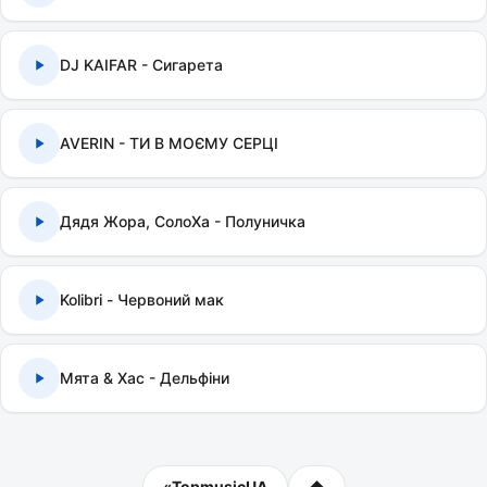
DJ KAIFAR - Сигарета
AVERIN - ТИ В МОЄМУ СЕРЦІ
Дядя Жора, СолоХа - Полуничка
Kolibri - Червоний мак
Мята & Хас - Дельфіни
«
TopmusicUA
⬆