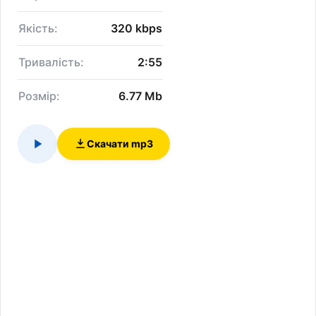
Якість:
320 kbps
Тривалість:
2:55
Розмір:
6.77 Mb
Скачати mp3