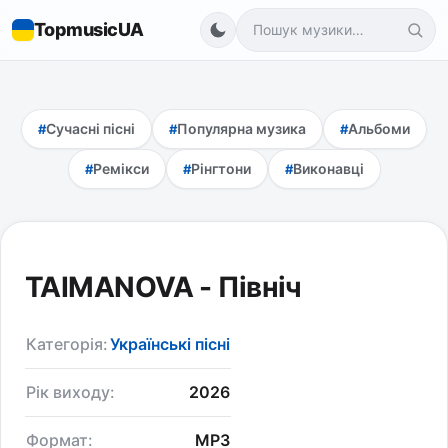
TopmusicUA
Сучасні пісні
Популярна музика
Альбоми
Ремікси
Рінгтони
Виконавці
TAIMANOVA - Північ
Категорія:
Українські пісні
Рік виходу:
2026
Формат:
MP3