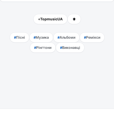
«
TopmusicUA
⬆
Пісні
Музика
Альбоми
Ремікси
Рінгтони
Виконавці