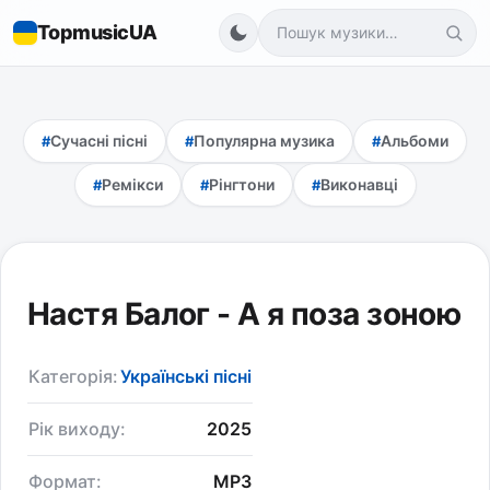
TopmusicUA
Сучасні пісні
Популярна музика
Альбоми
Ремікси
Рінгтони
Виконавці
Настя Балог - А я поза зоною
Категорія:
Українські пісні
Рік виходу:
2025
Формат:
MP3