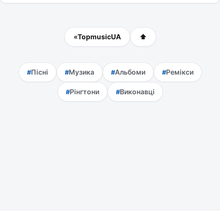
«
TopmusicUA
⬆
Пісні
Музика
Альбоми
Ремікси
Рінгтони
Виконавці