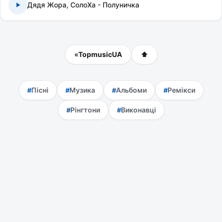
Дядя Жора, СолоХа - Полуничка
«
TopmusicUA
⬆
Пісні
Музика
Альбоми
Ремікси
Рінгтони
Виконавці