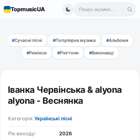
TopmusicUA
Сучасні пісні
Популярна музика
Альбоми
Ремікси
Рінгтони
Виконавці
Іванка Червінська & alyona
alyona - Веснянка
Категорія:
Українські пісні
Рік виходу:
2026