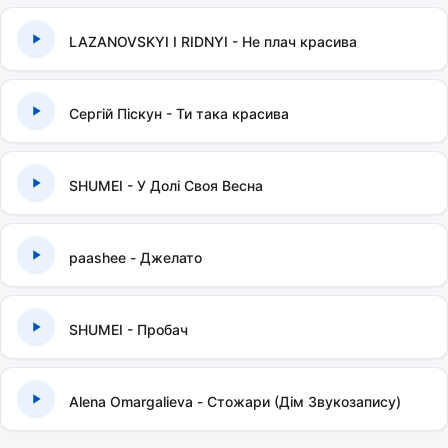
LAZANOVSKYI I RIDNYI - Не плач красива
Сергій Піскун - Ти така красива
SHUMEI - У Долі Своя Весна
paashee - Джелато
SHUMEI - Пробач
Alena Omargalieva - Стожари (Дім Звукозапису)