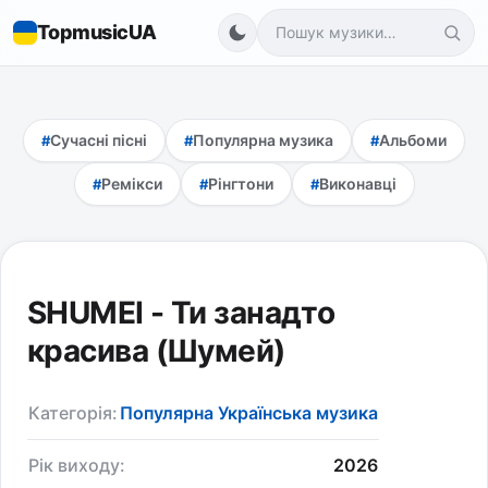
TopmusicUA
Сучасні пісні
Популярна музика
Альбоми
Ремікси
Рінгтони
Виконавці
SHUMEI - Ти занадто
красива (Шумей)
Категорія:
Популярна Українська музика
Рік виходу:
2026