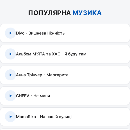
ПОПУЛЯРНА
МУЗИКА
Divo - Вишнева Ніжність
Альбом МʼЯТА та ХАС - Я буду там
Анна Трінчер - Маргарита
CHEEV - Не мани
MamaRika - На нашій вулиці