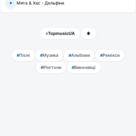
Мята & Хас - Дельфіни
«
TopmusicUA
⬆
Пісні
Музика
Альбоми
Ремікси
Рінгтони
Виконавці