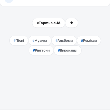
«
TopmusicUA
⬆
Пісні
Музика
Альбоми
Ремікси
Рінгтони
Виконавці