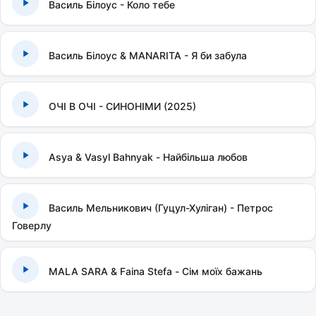
Василь Білоус - Коло тебе
Василь Білоус & MANARITA - Я би забула
ОЧІ В ОЧІ - СИНОНІМИ (2025)
Asya & Vasyl Bahnyak - Найбільша любов
Василь Мельникович (Гуцул-Хуліган) - Петрос
Говерлу
MALA SARA & Faina Stefa - Сім моїх бажань