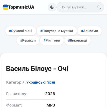
TopmusicUA
Сучасні пісні
Популярна музика
Альбоми
Ремікси
Рінгтони
Виконавці
Василь Білоус - Очі
Категорія:
Українські пісні
Рік виходу:
2026
Формат:
MP3