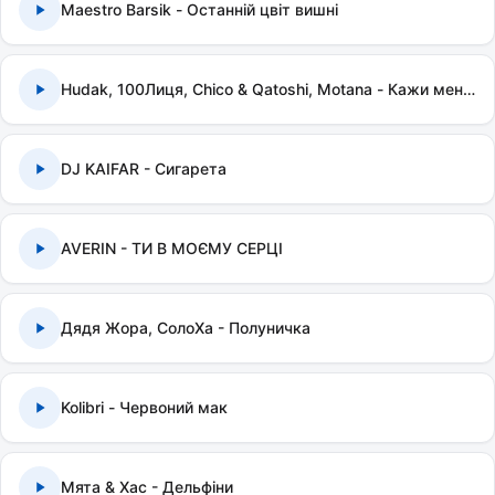
Maestro Barsik - Останній цвіт вишні
Hudak, 100Лиця, Chico & Qatoshi, Motana - Кажи мені правду
DJ KAIFAR - Сигарета
AVERIN - ТИ В МОЄМУ СЕРЦІ
Дядя Жора, СолоХа - Полуничка
Kolibri - Червоний мак
Мята & Хас - Дельфіни