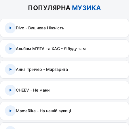
ПОПУЛЯРНА
МУЗИКА
Divo - Вишнева Ніжність
Альбом МʼЯТА та ХАС - Я буду там
Анна Трінчер - Маргарита
CHEEV - Не мани
MamaRika - На нашій вулиці