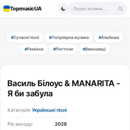
TopmusicUA
Сучасні пісні
Популярна музика
Альбоми
Ремікси
Рінгтони
Виконавці
Василь Білоус & MANARITA -
Я би забула
Категорія:
Українські пісні
Рік виходу:
2026