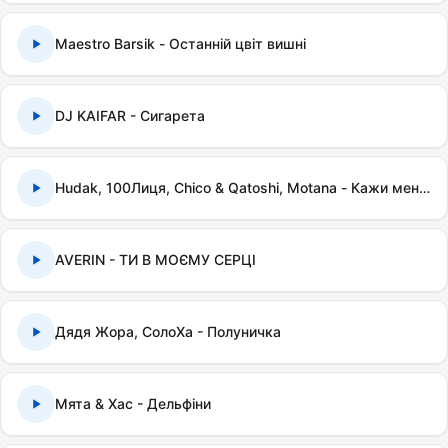
Maestro Barsik - Останній цвіт вишні
DJ KAIFAR - Сигарета
Hudak, 100Лиця, Chico & Qatoshi, Motana - Кажи мені правду
AVERIN - ТИ В МОЄМУ СЕРЦІ
Дядя Жора, СолоХа - Полуничка
Мята & Хас - Дельфіни