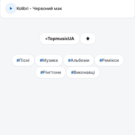
Kolibri - Червоний мак
«
TopmusicUA
⬆
Пісні
Музика
Альбоми
Ремікси
Рінгтони
Виконавці