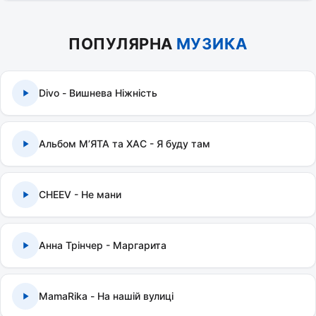
ПОПУЛЯРНА
МУЗИКА
Divo - Вишнева Ніжність
Альбом МʼЯТА та ХАС - Я буду там
CHEEV - Не мани
Анна Трінчер - Маргарита
MamaRika - На нашій вулиці